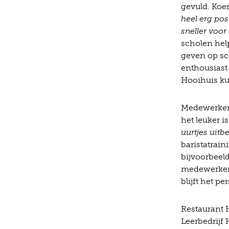
gevuld. Koe
heel erg pos
sneller voor
scholen help
geven op sc
enthousiast 
Hooihuis ku
Medewerkers 
het leuker i
uurtjes uitbe
baristatrai
bijvoorbeeld
medewerkers
blijft het p
Restaurant 
Leerbedrijf