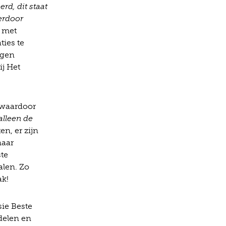
rd, dit staat
ierdoor
t met
ties te
ngen
ij Het
, waardoor
alleen de
n, er zijn
naar
ste
alen. Zo
ak!
ie Beste
delen en