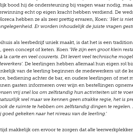
lijk bood hij de ondersteuning bij vragen waar nodig, maa
overwinning echt op eigen kracht hebben verdiend. De weds
Horeca hebben ze als zeer prettig ervaren, Koen: ‘
Het is ni
ngelegenheid. Er worden inhoudelijk de juiste vragen geste
huis als leerbedrijf uniek maakt, is dat het is een tradition
s, geen concept of keten. Koen ‘
We zijn een groot klein res
à la carte en veel couverts. Dit levert veel technische moge
dewerkers
’. De leerlingen hebben allemaal hun eigen rol b
ankelijk van de leerling beginnen de medewerkers uit de k
ce, bediening achter de bar, en oudere leerlingen of met 
nnen gasten informeren over wijn en bestellingen opnem
sen vrij snel los om zelfstandig hun activiteiten uit te voe
atuurlijk wel maar we kennen geen strakke regie, het is pre
ook de ruimte te hebben om zelfstandig dingen te regelen
.
j goed gekeken naar het niveau van de leerling
.‘
altijd makkelijk om ervoor te zorgen dat alle leerwerkplekken