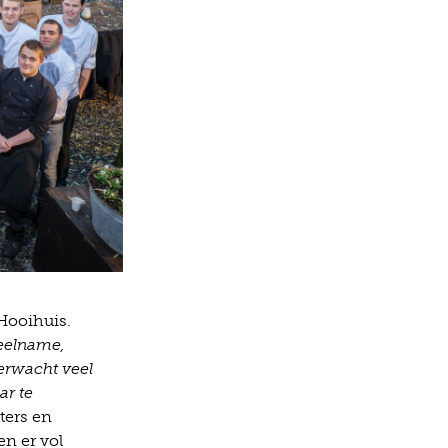
Hooihuis.
deelname,
erwacht veel
ar te
ters en
n er vol