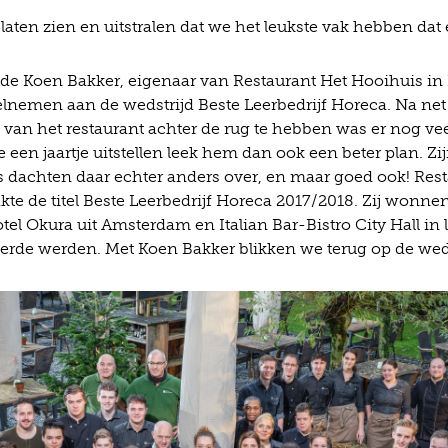
aten zien en uitstralen dat we het leukste vak hebben dat e
ilde Koen Bakker, eigenaar van Restaurant Het Hooihuis in
lnemen aan de wedstrijd Beste Leerbedrijf Horeca. Na net 
van het restaurant achter de rug te hebben was er nog vee
een jaartje uitstellen leek hem dan ook een beter plan. Zi
s dachten daar echter anders over, en maar goed ook! Rest
te de titel Beste Leerbedrijf Horeca 2017/2018. Zij wonnen
otel Okura uit Amsterdam en Italian Bar-Bistro City Hall in 
erde werden. Met Koen Bakker blikken we terug op de weds