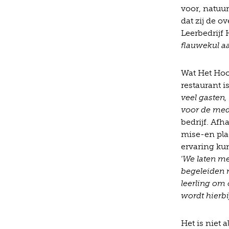
voor, natuur
dat zij de 
Leerbedrijf 
flauwekul aa
Wat Het Hooi
restaurant i
veel gasten,
voor de me
bedrijf. Afh
mise-en pla
ervaring ku
‘
We laten men
begeleiden n
leerling om 
wordt hierbi
Het is niet 