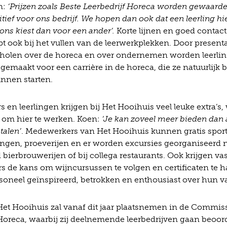
n:
‘Prijzen zoals Beste Leerbedrijf Horeca worden gewaardee
itief voor ons bedrijf. We hopen dan ook dat een leerling h
 ons kiest dan voor een ander’.
Korte lijnen en goed contac
t ook bij het vullen van de leerwerkplekken. Door presenta
holen over de horeca en over ondernemen worden leerli
gemaakt voor een carrière in de horeca, die ze natuurlijk b
nnen starten.
en leerlingen krijgen bij Het Hooihuis veel leuke extra’s
s om hier te werken. Koen:
‘Je kan zoveel meer bieden dan 
talen’
. Medewerkers van Het Hooihuis kunnen gratis sporte
ningen, proeverijen en er worden excursies georganiseerd 
 bierbrouwerijen of bij collega restaurants. Ook krijgen va
 de kans om wijncursussen te volgen en certificaten te h
ersoneel geïnspireerd, betrokken en enthousiast over hun v
Het Hooihuis zal vanaf dit jaar plaatsnemen in de Commiss
 Horeca, waarbij zij deelnemende leerbedrijven gaan beoor