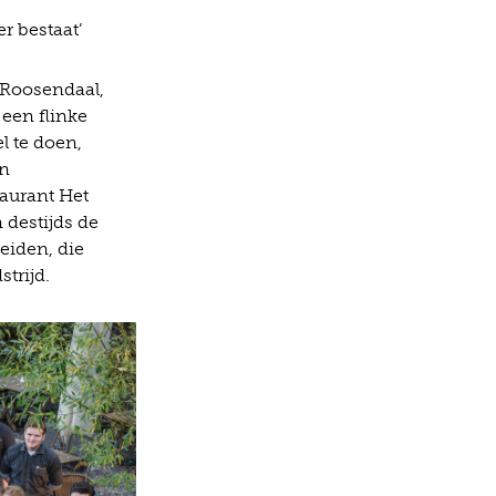
r bestaat’
 Roosendaal,
een flinke
l te doen,
jn
aurant Het
 destijds de
leiden, die
trijd.