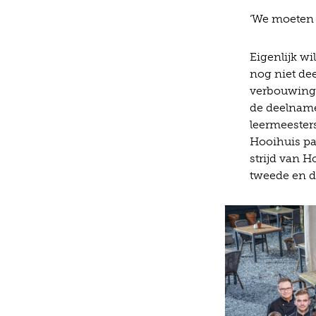
‘We moeten l
Eigenlijk w
nog niet dee
verbouwing 
de deelname 
leermeester
Hooihuis pak
strijd van H
tweede en d