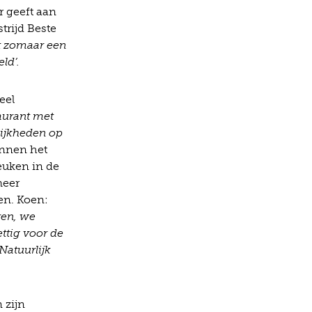
r geeft aan
trijd Beste
et zomaar een
ld’.
eel
taurant met
lijkheden op
innen het
euken in de
meer
en. Koen:
ren, we
ttig voor de
Natuurlijk
 zijn