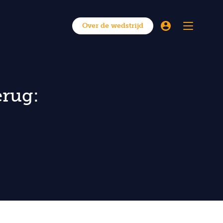
Over de wedstrijd
erug: