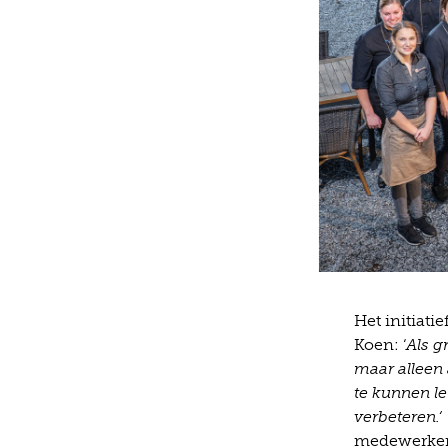
Het initiat
Koen: ‘
Als g
maar alleen
te kunnen l
verbeteren.‘
medewerkers